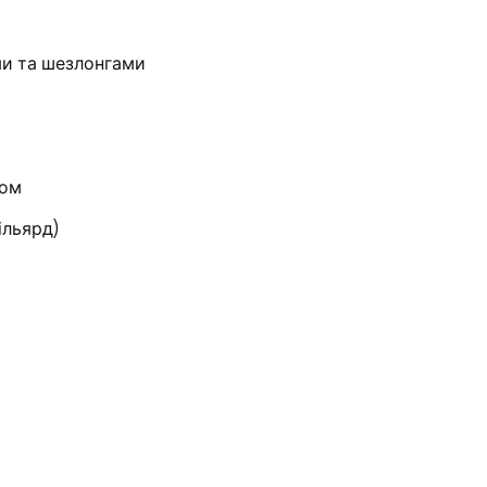
ми та шезлонгами
ком
ільярд)