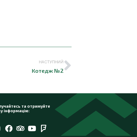
НАСТУПНИЙ
Котедж №2
учайтесь та отримуйте
у інформацію: