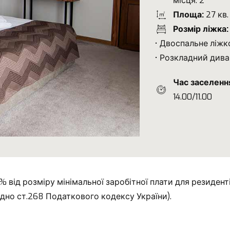
місця: 2
Площа:
27 кв.
Розмір ліжка:
• Двоспальне ліжк
• Розкладний дива
Час заселенн
14.00/11.00
 від розміру мінімальної заробітної плати для резидент
ідно ст.268 Податкового кодексу України).