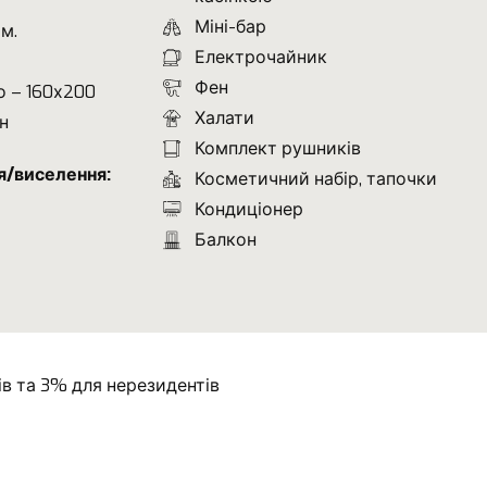
Міні-бар
 м.
Електрочайник
Фен
о – 160х200
Халати
н
Комплект рушників
я/виселення:
Косметичний набір, тапочки
Кондиціонер
Балкон
ів та 3% для нерезидентів