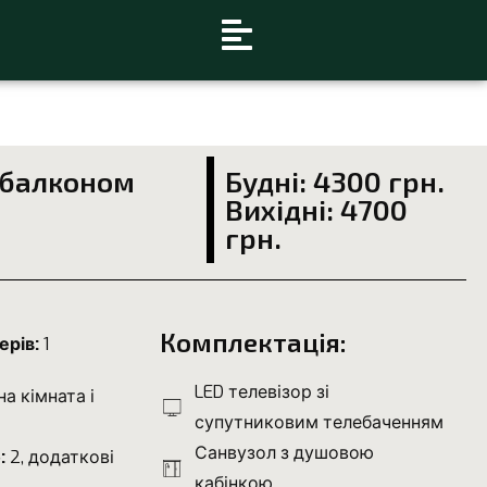
 балконом
Будні: 4300 грн.
Вихідні: 4700
грн.
Комплектація:
ерів:
1
LED телевізор зі
на кімната і
супутниковим телебаченням
Санвузол з душовою
:
2, додаткові
кабінкою