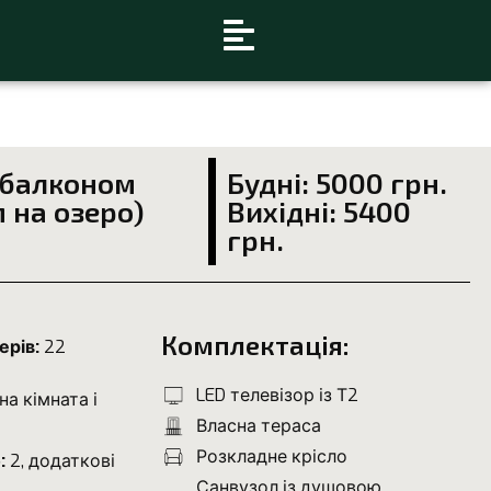
 балконом
Будні: 5000 грн.
 на озеро)
Вихідні: 5400
грн.
Комплектація:
ерів:
22
LED телевізор із Т2
на кімната і
Власна тераса
Розкладне крісло
:
2, додаткові
Санвузол із душовою