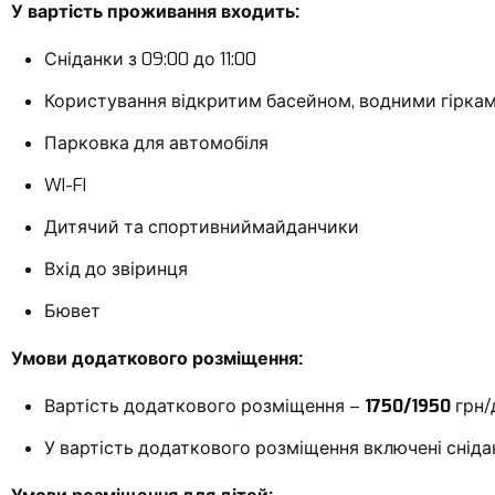
У вартість проживання входить:
Сніданки з 09:00 до 11:00
Користування відкритим басейном, водними гірка
Парковка для автомобіля
WI-FI
Дитячий та спортивниймайданчики
Вхід до звіринця
Бювет
Умови додаткового розміщення:
Вартість додаткового розміщення –
1750/1950
грн/
У вартість додаткового розміщення включені сніданок