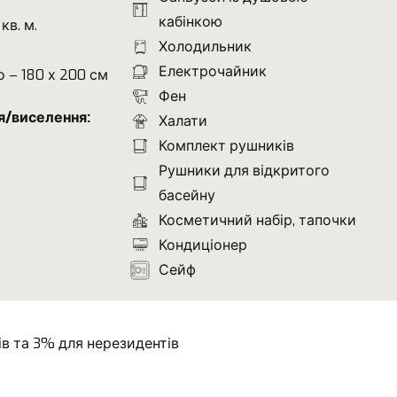
кабінкою
кв. м.
Холодильник
Електрочайник
о – 180 х 200 см
Фен
я/виселення:
Халати
Комплект рушників
Рушники для відкритого
басейну
Косметичний набір, тапочки
Кондиціонер
Сейф
ів та 3% для нерезидентів