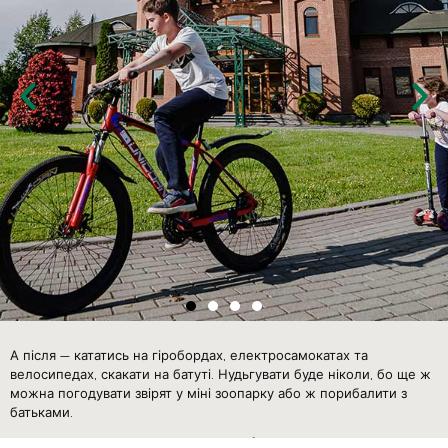
А після — кататись на гіробордах, електросамокатах та
велосипедах, скакати на батуті. Нудьгувати буде ніколи, бо ще ж
можна погодувати звірят у міні зоопарку або ж порибалити з
батьками.