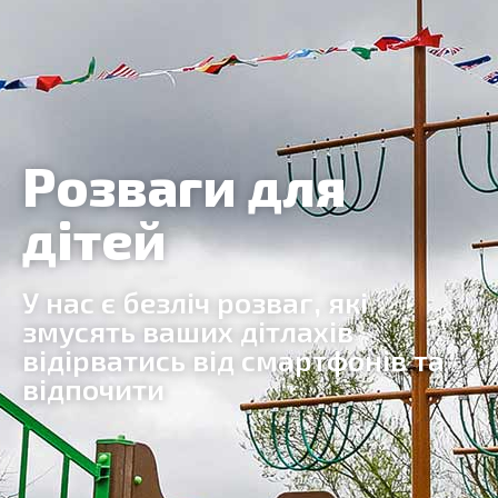
Розваги для
дітей
У нас є безліч розваг, які
змусять ваших дітлахів
відірватись від смартфонів та
відпочити