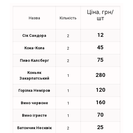
Ціна, грн/
шт
Назва
Кількість
12
Сік Сандора
2
45
Кока-Кола
2
75
Пиво Калсберг
2
Коньяк
280
1
Закарпатський
120
Горілка Неміров
1
160
Вино червоне
1
70
Вино ігристе
1
25
Батончик Несквік
2