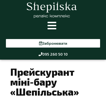
Забронювати
095 260 50 10
Прейскурант
міні-бару
«Шепільська»