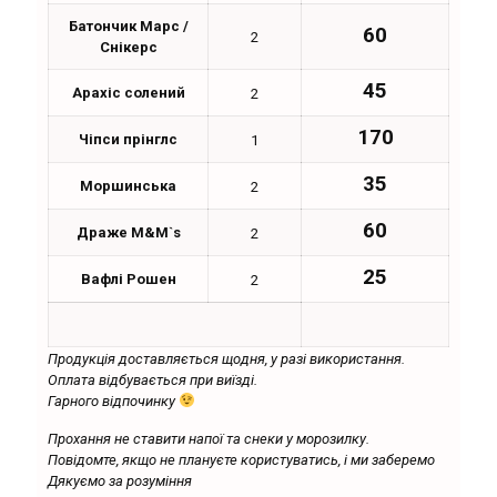
Батончик Марс /
60
2
Снікерс
45
Арахіс солений
2
170
Чіпси прінглс
1
35
Моршинська
2
60
Драже M&M`s
2
25
Вафлі Рошен
2
Продукція доставляється щодня, у разі використання.
Оплата відбувається при виїзді.
Гарного відпочинку
Прохання не ставити напої та снеки у морозилку.
Повідомте, якщо не плануєте користуватись, і ми заберемо
Дякуємо за розуміння