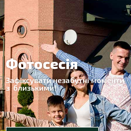
Фотосесія
Зафіксувати незабутні моменти
з близькими!